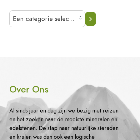
Een
Een categorie selecteren
categorie
selecteren
Over Ons
Al sinds jaar en dag zijn we bezig met reizen
en het zoeken naar de mooiste mineralen en
edelstenen. De stap naar natuurlijke sieraden
en kralen was dan ook een logische