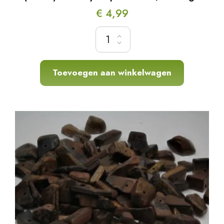
€
4,99
(reuze) Amethyst split kralen, ca.85gr. hoevee
Toevoegen aan winkelwagen