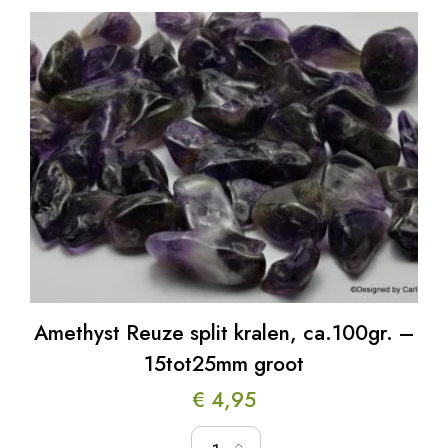
Amethyst Reuze split kralen, ca.100gr. –
15tot25mm groot
€
4,95
Amethyst Reuze split kralen, ca.100gr. - 15t