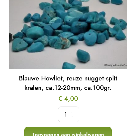
Blauwe Howliet, reuze nugget-split
kralen, ca.12-20mm, ca.100gr.
€
4,00
Blauwe Howliet, reuze nugget-split kralen, 
Toevoegen aan winkelwagen