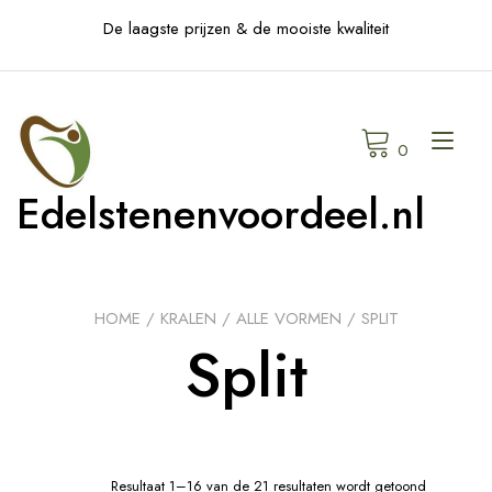
Skip
De laagste prijzen & de mooiste kwaliteit
to
content
Tog
0
navi
Edelstenenvoordeel.nl
HOME
/
KRALEN
/
ALLE VORMEN
/ SPLIT
Split
Resultaat 1–16 van de 21 resultaten wordt getoond