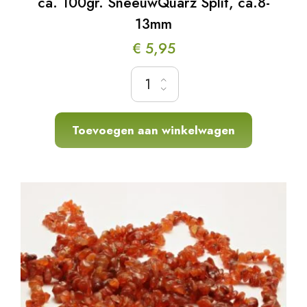
ca. 100gr. SneeuwQuarz Split, ca.8-
13mm
€
5,95
ca. 100gr. SneeuwQuarz Split, ca.8-13mm ho
Toevoegen aan winkelwagen