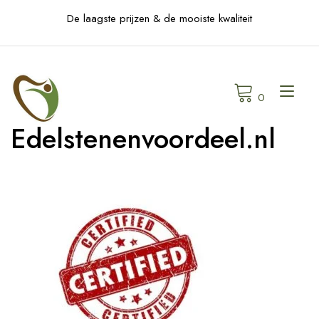
Skip
De laagste prijzen & de mooiste kwaliteit
to
content
Tog
0
navi
Edelstenenvoordeel.nl