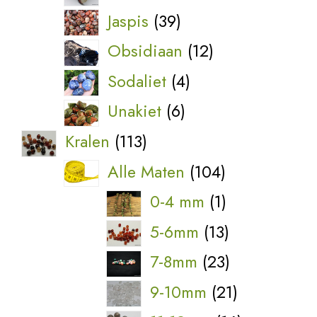
producten
39
Jaspis
39
producten
12
Obsidiaan
12
producten
4
Sodaliet
4
producten
6
Unakiet
6
producten
113
Kralen
113
producten
104
Alle Maten
104
producten
1
0-4 mm
1
product
13
5-6mm
13
producten
23
7-8mm
23
producten
21
9-10mm
21
producten