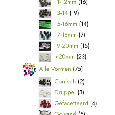
16
11-12mm
16
producten
19
13-14
19
producten
14
15-16mm
14
producten
7
17-18mm
7
producten
15
19-20mm
15
producten
23
>20mm
23
producten
75
Alle Vormen
75
producten
2
Conisch
2
producten
3
Druppel
3
producten
4
Gefacetteerd
4
produc
5
Golvend
5