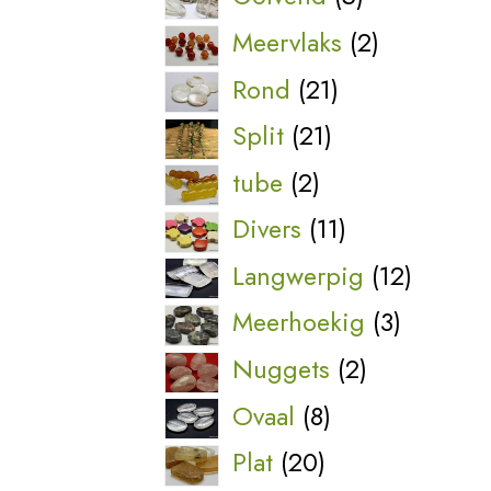
producten
2
Meervlaks
2
producten
21
Rond
21
producten
21
Split
21
producten
2
tube
2
producten
11
Divers
11
producten
12
Langwerpig
12
produc
3
Meerhoekig
3
product
2
Nuggets
2
producten
8
Ovaal
8
producten
20
Plat
20