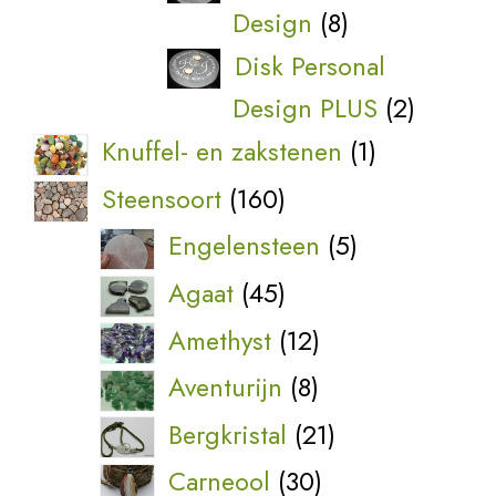
8
Design
8
producten
Disk Personal
2
Design PLUS
2
produc
1
Knuffel- en zakstenen
1
product
160
Steensoort
160
producten
5
Engelensteen
5
producten
45
Agaat
45
producten
12
Amethyst
12
producten
8
Aventurijn
8
producten
21
Bergkristal
21
producten
30
Carneool
30