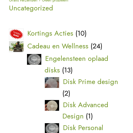
Berichtnavigatie
Gratis verzenden ? Geen probleem
Uncategorized
10
Kortings Acties
10
producten
24
Cadeau en Wellness
24
producten
Engelensteen oplaad
13
disks
13
producten
Disk Prime design
2
2
producten
Disk Advanced
1
Design
1
product
Disk Personal