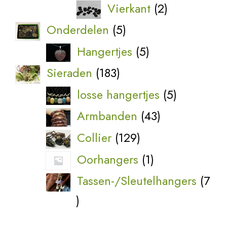
producten
2
Vierkant
2
producten
5
Onderdelen
5
producten
5
Hangertjes
5
producten
183
Sieraden
183
producten
5
losse hangertjes
5
producten
43
Armbanden
43
producten
129
Collier
129
producten
1
Oorhangers
1
product
Tassen-/Sleutelhangers
7
7
producten