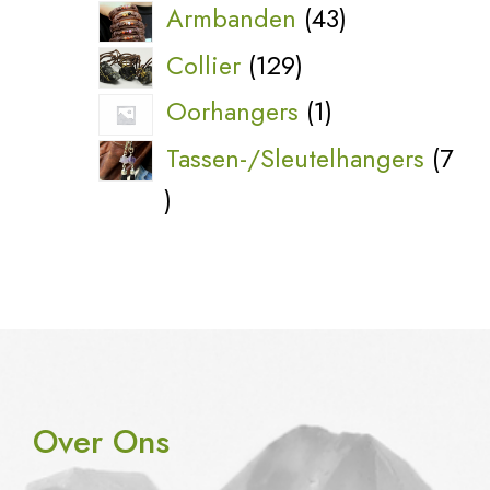
producten
43
Armbanden
43
producten
129
Collier
129
producten
1
Oorhangers
1
product
Tassen-/Sleutelhangers
7
7
producten
Over Ons