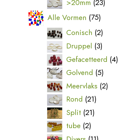
23
>20mm
23
producten
75
Alle Vormen
75
producten
2
Conisch
2
producten
3
Druppel
3
producten
4
Gefacetteerd
4
produc
5
Golvend
5
producten
2
Meervlaks
2
producten
21
Rond
21
producten
21
Split
21
producten
2
tube
2
producten
11
Divers
11