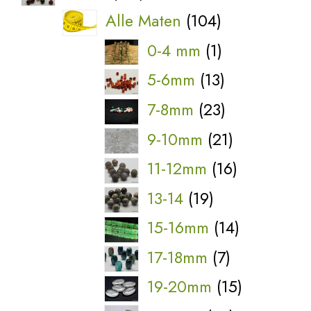
producten
104
Alle Maten
104
producten
1
0-4 mm
1
product
13
5-6mm
13
producten
23
7-8mm
23
producten
21
9-10mm
21
producten
16
11-12mm
16
producten
19
13-14
19
producten
14
15-16mm
14
producten
7
17-18mm
7
producten
15
19-20mm
15
producten