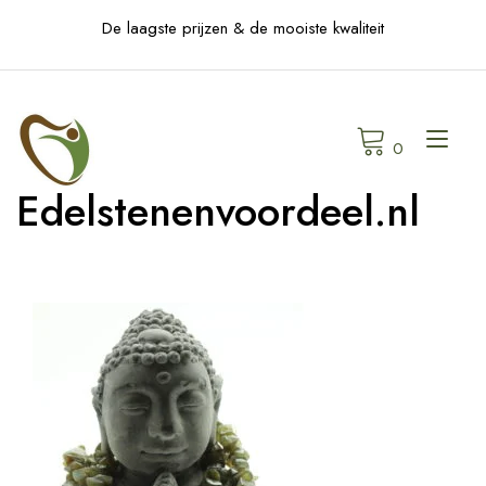
Skip
De laagste prijzen & de mooiste kwaliteit
to
content
Tog
0
navi
Edelstenenvoordeel.nl