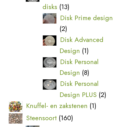
13
disks
13
producten
Disk Prime design
2
2
producten
Disk Advanced
1
Design
1
product
Disk Personal
8
Design
8
producten
Disk Personal
2
Design PLUS
2
produc
1
Knuffel- en zakstenen
1
product
160
Steensoort
160