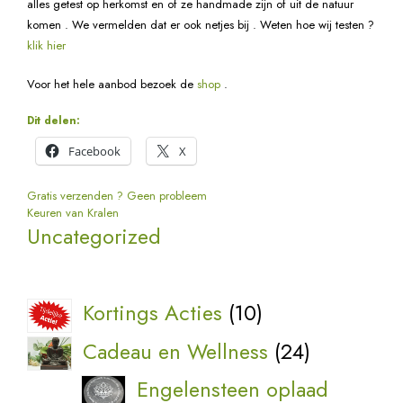
alles getest op herkomst en of ze handmade zijn of uit de natuur
komen . We vermelden dat er ook netjes bij . Weten hoe wij testen ?
klik hier
Voor het hele aanbod bezoek de
shop
.
Dit delen:
Facebook
X
Berichtnavigatie
Gratis verzenden ? Geen probleem
Keuren van Kralen
Uncategorized
10
Kortings Acties
10
producten
24
Cadeau en Wellness
24
producten
Engelensteen oplaad