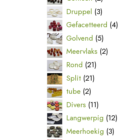
producten
3
Druppel
3
producten
4
Gefacetteerd
4
produc
5
Golvend
5
producten
2
Meervlaks
2
producten
21
Rond
21
producten
21
Split
21
producten
2
tube
2
producten
11
Divers
11
producten
12
Langwerpig
12
produc
3
Meerhoekig
3