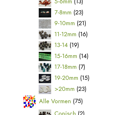
13
5-6mm
13
producten
23
7-8mm
23
producten
21
9-10mm
21
producten
16
11-12mm
16
producten
19
13-14
19
producten
14
15-16mm
14
producten
7
17-18mm
7
producten
15
19-20mm
15
producten
23
>20mm
23
producten
75
Alle Vormen
75
producten
2
Conisch
2