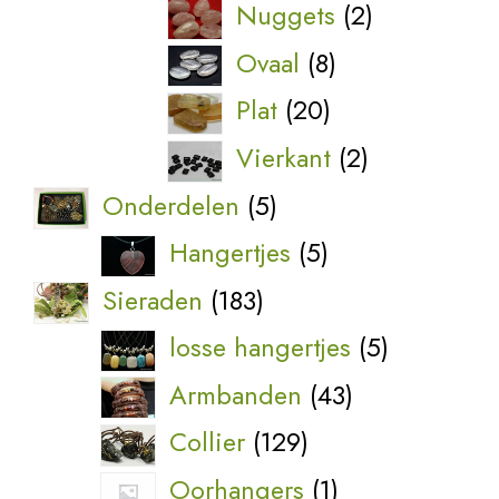
product
2
Nuggets
2
producten
8
Ovaal
8
producten
20
Plat
20
producten
2
Vierkant
2
producten
5
Onderdelen
5
producten
5
Hangertjes
5
producten
183
Sieraden
183
producten
5
losse hangertjes
5
producten
43
Armbanden
43
producten
129
Collier
129
producten
1
Oorhangers
1