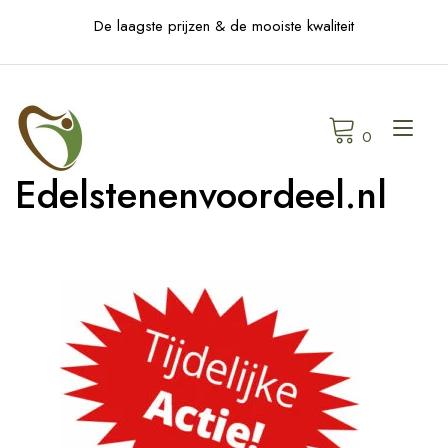
Skip
De laagste prijzen & de mooiste kwaliteit
to
content
Tog
0
navi
Edelstenenvoordeel.nl