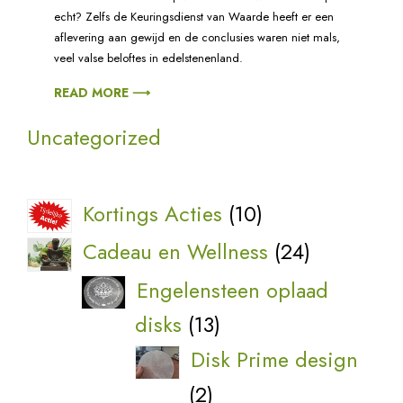
echt? Zelfs de Keuringsdienst van Waarde heeft er een
aflevering aan gewijd en de conclusies waren niet mals,
veel valse beloftes in edelstenenland.
READ MORE ⟶
Uncategorized
10
Kortings Acties
10
producten
24
Cadeau en Wellness
24
producten
Engelensteen oplaad
13
disks
13
producten
Disk Prime design
2
2