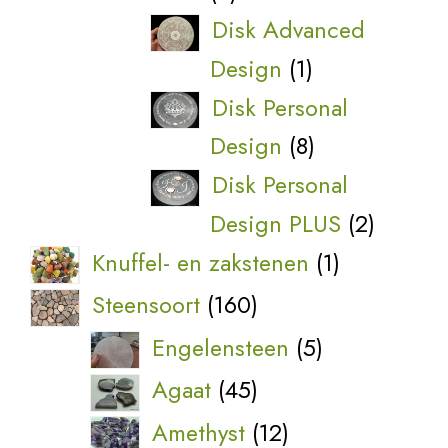
producten
Disk Advanced
1
Design
1
product
Disk Personal
8
Design
8
producten
Disk Personal
2
Design PLUS
2
produc
1
Knuffel- en zakstenen
1
product
160
Steensoort
160
producten
5
Engelensteen
5
producten
45
Agaat
45
producten
12
Amethyst
12